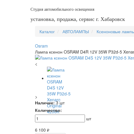
Студия автомобильного освещения
установка, продажа, сервис г. Хабаровск
Каталог
АВТОЛАМПЫ
Ксеноновые ламп
Osram
Лампа ксенон OSRAM D4R 12V 35W P32d-5 Xenarc
<
>
Наличие:
3 шт
Количество:
шт
6 100
руб.