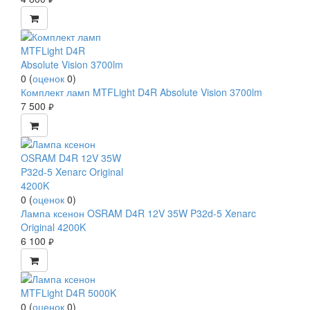
0
(
оценок
0
)
Комплект ламп MTFLight D4R Absolute Vision 3700lm
7 500
руб.
0
(
оценок
0
)
Лампа ксенон OSRAM D4R 12V 35W P32d-5 Xenarc
Original 4200K
6 100
руб.
0
(
оценок
0
)