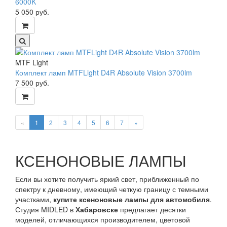
6000K
5 050
руб.
MTF Light
Комплект ламп MTFLight D4R Absolute Vision 3700lm
7 500
руб.
«
1
2
3
4
5
6
7
»
КСЕНОНОВЫЕ ЛАМПЫ
Если вы хотите получить яркий свет, приближенный по
спектру к дневному, имеющий четкую границу с темными
участками,
купите ксеноновые лампы для автомобиля
.
Студия MIDLED в
Хабаровске
предлагает десятки
моделей, отличающихся производителем, цветовой