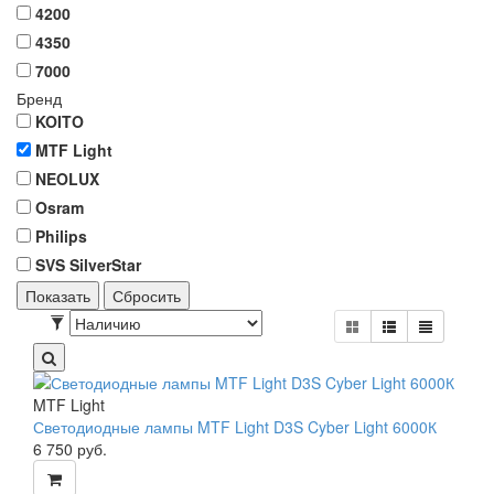
4200
4350
7000
Бренд
KOITO
MTF Light
NEOLUX
Osram
Philips
SVS SilverStar
Показать
Сбросить
MTF Light
Светодиодные лампы MTF Light D3S Cyber Light 6000К
6 750
руб.