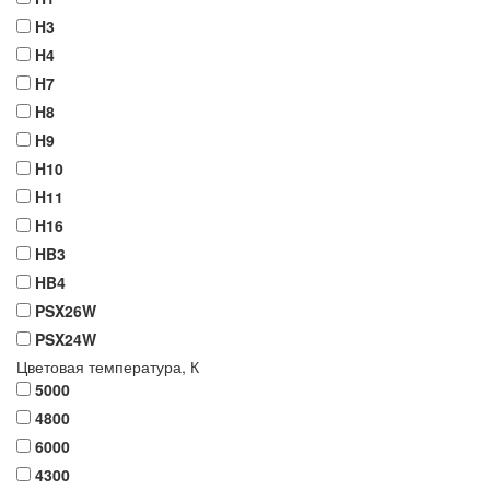
H3
H4
H7
H8
H9
H10
H11
H16
HB3
HB4
PSX26W
PSX24W
Цветовая температура,
К
5000
4800
6000
4300