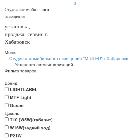
0
Студия автомобильного
освещения
установка,
продажа, сервис г.
Хабаровск
Меню
Студия автомобильного освещения "MIDLED" г.Хабаровск
—
Установка автосигнализаций
Фильтр товаров
Бренд
LIGHTLABEL
MTF Light
Osram
Цоколь
T10 (W5W)(габарит)
W16W(задний ход)
P21W