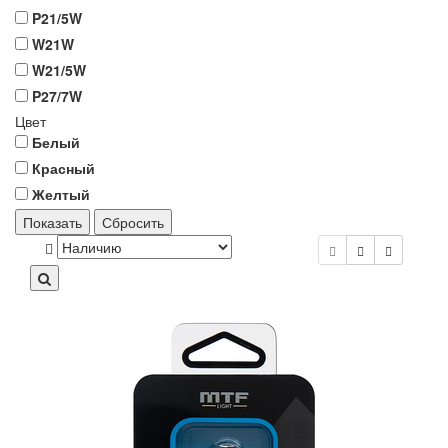
P21/5W
W21W
W21/5W
P27/7W
Цвет
Белый
Красный
Желтый
Показать
Сбросить