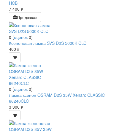
HCB
7 400
руб.
Предзаказ
0
(
оценок
0
)
Ксеноновая лампа SVS D2S 5000K CLC
400
руб.
0
(
оценок
0
)
Лампа ксенон OSRAM D2S 35W Xenarc CLASSIC
66240CLC
3 300
руб.