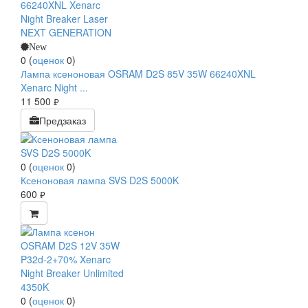
New
0
(
оценок
0
)
Лампа ксеноновая OSRAM D2S 85V 35W 66240XNL
Xenarc Night ...
11 500
руб.
Предзаказ
0
(
оценок
0
)
Ксеноновая лампа SVS D2S 5000K
600
руб.
0
(
оценок
0
)