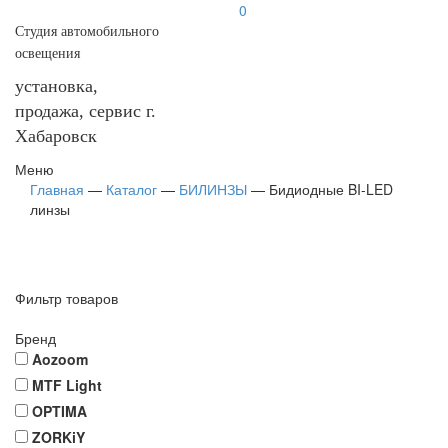
0
Студия автомобильного
освещения
установка,
продажа, сервис г.
Хабаровск
Меню
Главная
—
Каталог
—
БИЛИНЗЫ
—
Бидиодные BI-LED
линзы
Фильтр товаров
Бренд
Aozoom
MTF Light
OPTIMA
ZORKiY