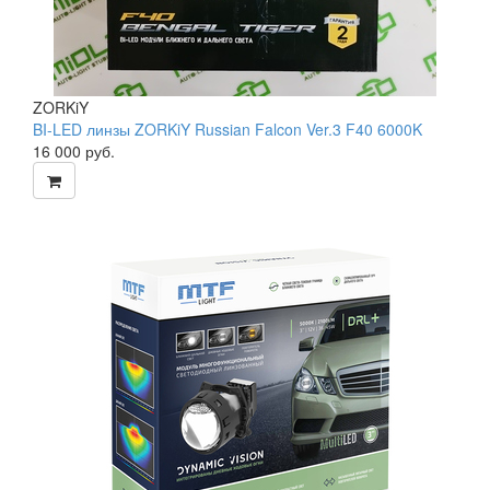
ZORKiY
BI-LED линзы ZORKiY Russian Falcon Ver.3 F40 6000K
16 000
руб.