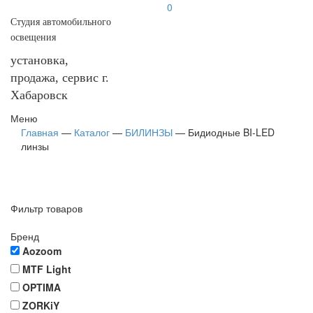
0
Студия автомобильного
освещения
установка,
продажа, сервис г.
Хабаровск
Меню
Главная
—
Каталог
—
БИЛИНЗЫ
—
Бидиодные BI-LED
линзы
Фильтр товаров
Бренд
Aozoom
MTF Light
OPTIMA
ZORKiY