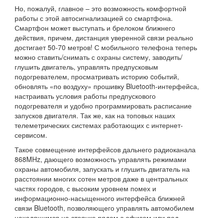
Но, пожалуй, главное – это возможность комфортной
работы с этой автосигнализацией со смартфона.
Смартфон может выступать и брелоком ближнего
действия, причем, дистанция уверенной связи реально
достигает 50-70 метров! С мобильного телефона теперь
можно ставить/снимать с охраны систему, заводить/
глушить двигатель, управлять предпусковым
подогревателем, просматривать историю cобытий,
обновлять «по воздуху» прошивку Bluetooth-интерфейса,
настраивать условия работы предпускового
подогревателя и удобно программировать расписание
запусков двигателя. Так же, как на топовых наших
телеметрических системах работающих с интернет-
сервисом.
Такое совмещение интерфейсов дальнего радиоканала
868MHz, дающего возможность управлять режимами
охраны автомобиля, запускать и глушить двигатель на
расстоянии многих сотен метров даже в центральных
частях городов, с высоким уровнем помех и
информационно-насыщенного интерфейса ближней
связи Bluetooth, позволяющего управлять автомобилем
находящимся на стоянке рядом с офисом или под