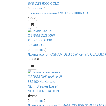
0
(
оценок
0
)
Ксеноновая лампа SVS D2S 5000K CLC
400
руб.
0
(
оценок
0
)
Лампа ксенон OSRAM D2S 35W Xenarc CLASSIC 
3 300
руб.
New
0
(
оценок
0
)
Лампа ксеноновая OSRAM D2S 85V 35W 66240XNL 