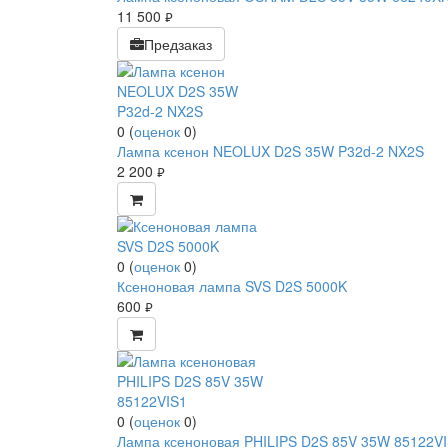
11 500
руб.
Предзаказ
0
(
оценок
0
)
Лампа ксенон NEOLUX D2S 35W P32d-2 NX2S
2 200
руб.
0
(
оценок
0
)
Ксеноновая лампа SVS D2S 5000K
600
руб.
0
(
оценок
0
)
Лампа ксеноновая PHILIPS D2S 85V 35W 85122V