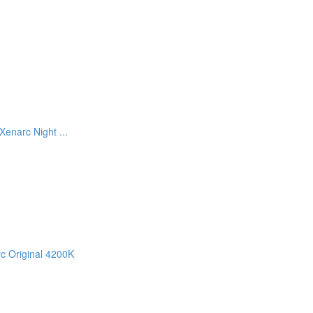
narc Night ...
 Original 4200K