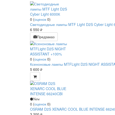
0
(
оценок
0
)
Светодиодные лампы MTF Light D2S Cyber Light 
6 550
руб.
Предзаказ
0
(
оценок
0
)
Ксеноновые лампы MTFLight D2S NIGHT ASSIST
5 600
руб.
New
0
(
оценок
0
)
OSRAM D2S XENARC COOL BLUE INTENSE 6624
3 200
руб.