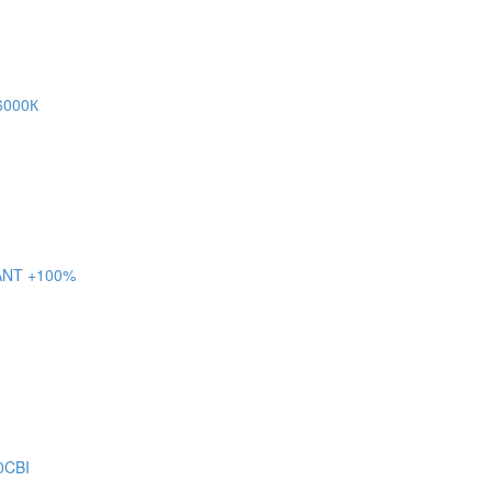
6000К
ANT +100%
0CBI