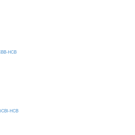
CBB-HCB
0CBI-HCB