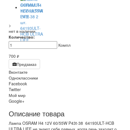
>
нет в наличии
Количество:
Компл
700
руб.
Предзаказ
Вконтакте
Одноклассники
Facebook
Twitter
Мой мир
Google+
Описание товара
Лампа OSRAM H4 12V 60/55W P43t-38 64193ULT-HCB
ULTRA LIFE не знают себе равных, когда речь заходит о