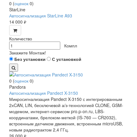
0
(
оценок
0
)
StarLine
Автосигнализация StarLine A93
14 000
руб.
Количество
Компл
Закажите Монтаж!
Без установки
С установкой
0
(
оценок
0
)
Pandora
Автосигнализация Pandect X-3150
Микросигнализация Pandect X-3150 с интегрированным
2хCAN, LIN, бесключевой а/з-технологией CLONE, GSM-
модемом, интернет-сервисом pro.p-on.ru, LBS-
координатами, брелоком-меткой (IS-760 — CR2032),
встроенным датчиком движения, встроенным microUSB,
новым радиотрактом 2,4 ГГц.
26 000
руб.