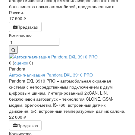
алгоритмический обход иммобилайзеров абсолютного
большинства новых автомобилей, представленных в
России.
17 500
руб.
Предзаказ
Количество
0
(
оценок
0
)
Pandora
Автосигнализация Pandora DXL 3910 PRO
Pandora DXL 3910 PRO – автомобильная охранная
система с непосредственным подключением к двум
цифровым шинам. Интегрированный 2хCAN, LIN,
бесключевой автозапуск – технология CLONE, GSM-
модем, брелок-метка IS-760, встроенный датчик
движения, б/c, встроенный температурный датчик салона.
22 000
руб.
Предзаказ
Количество