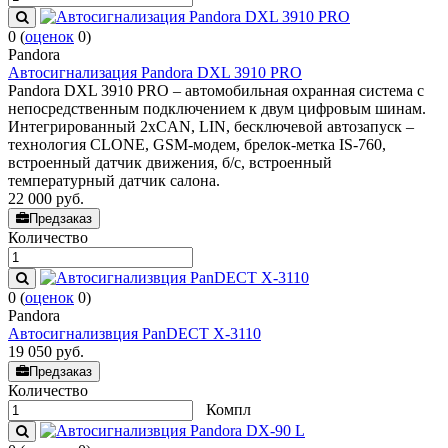
0
(
оценок
0
)
Pandora
Автосигнализация Pandora DXL 3910 PRO
Pandora DXL 3910 PRO – автомобильная охранная система с
непосредственным подключением к двум цифровым шинам.
Интегрированный 2хCAN, LIN, бесключевой автозапуск –
технология CLONE, GSM-модем, брелок-метка IS-760,
встроенный датчик движения, б/c, встроенный
температурный датчик салона.
22 000
руб.
Предзаказ
Количество
0
(
оценок
0
)
Pandora
Автосигнализвция PanDECT X-3110
19 050
руб.
Предзаказ
Количество
Компл