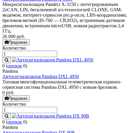
Микросигнализация Pandect X-3150 с интегрированным
2хCAN, LIN, бесключевой а/з-технологией CLONE, GSM-
модемом, интернет-сервисом pro.p-on.ru, LBS-координатами,
брелоком-меткой (IS-760 — CR2032), встроенным датчиком
движения, встроенным microUSB, новым радиотрактом 2,4
ГГц.
26 000
руб.
Предзаказ
Количество
0
(
оценок
0
)
Pandora
Автосигнализация Pandora DXL 4950
Топовая многофункциональная телеметрическая охранно-
сервисная система Pandora DXL 4950 с новым брелоком.
0
руб.
Предзаказ
Количество
0
(
оценок
0
)
Pandora
Автосигнализация Pandora DX 90B