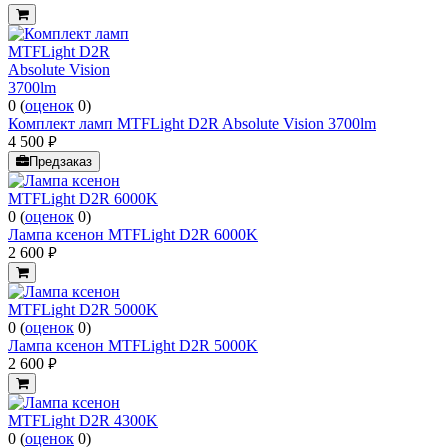
0
(
оценок
0
)
Комплект ламп MTFLight D2R Absolute Vision 3700lm
4 500
руб.
Предзаказ
0
(
оценок
0
)
Лампа ксенон MTFLight D2R 6000K
2 600
руб.
0
(
оценок
0
)
Лампа ксенон MTFLight D2R 5000K
2 600
руб.
0
(
оценок
0
)