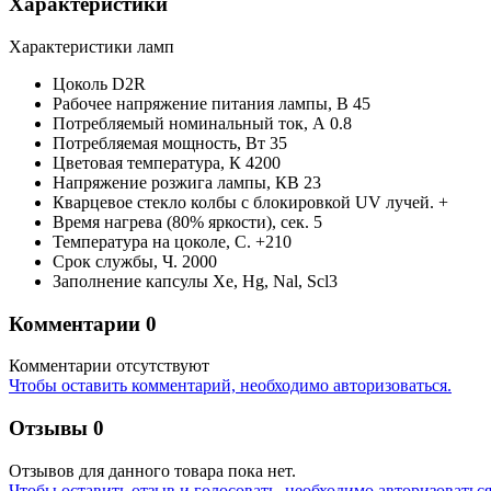
Характеристики
Характеристики ламп
Цоколь
D2R
Рабочее напряжение питания лампы,
В
45
Потребляемый номинальный ток,
А
0.8
Потребляемая мощность,
Вт
35
Цветовая температура,
К
4200
Напряжение розжига лампы,
КВ
23
Кварцевое стекло колбы с блокировкой UV лучей.
+
Время нагрева (80% яркости),
сек.
5
Температура на цоколе,
С.
+210
Срок службы,
Ч.
2000
Заполнение капсулы
Xe, Hg, Nal, Scl3
Комментарии
0
Комментарии отсутствуют
Чтобы оставить комментарий, необходимо авторизоваться.
Отзывы
0
Отзывов для данного товара пока нет.
Чтобы оcтавить отзыв и голосовать, необходимо авторизоваться