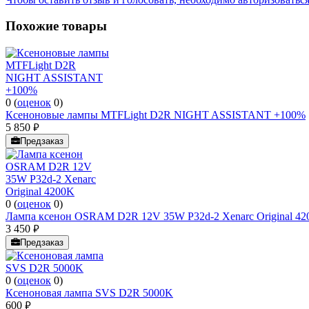
Похожие товары
0
(
оценок
0
)
Ксеноновые лампы MTFLight D2R NIGHT ASSISTANT +100%
5 850
руб.
Предзаказ
0
(
оценок
0
)
Лампа ксенон OSRAM D2R 12V 35W P32d-2 Xenarc Original 4
3 450
руб.
Предзаказ
0
(
оценок
0
)
Ксеноновая лампа SVS D2R 5000K
600
руб.