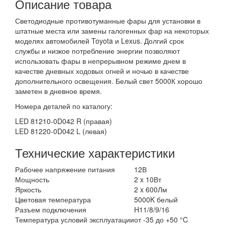
Описание товара
Светодиодные противотуманные фары для установки в
штатные места или замены галогенных фар на некоторых
моделях автомобилей Toyota и Lexus. Долгий срок
службы и низкое потребление энергии позволяют
использовать фары в непрерывном режиме днем в
качестве дневных ходовых огней и ночью в качестве
дополнительного освещения. Белый свет 5000К хорошо
заметен в дневное время.
Номера деталей по каталогу:
LED 81210-0D042 R (правая)
LED 81220-0D042 L (левая)
Технические характеристики
Рабочее напряжение питания
12В
Мощность
2 x 10Вт
Яркость
2 x 600Лм
Цветовая температура
5000K белый
Разъем подключения
H11/8/9/16
Температура условий эксплуатации
от -35 до +50 °C