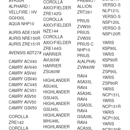
AYH30R
PREMIO /
COROLLA
VERSO-S
ALPHARD /
ALLION
AXIO/FIELDER
NLP121L
VELLFIRE / HV
ZRT261
ZRE142G
VERSO-S
GGH30L
COROLLA
PRIUS
NSP120L
AQUA NHP10
AXIO/FIELDER
ZVW30
VERSO-S
NZE144
AURIS ADE150R
PRIUS
NSP120R
COROLLA
AURIS NRE150R
ZVW35
AXIO/FIELDER
YARIS
AURIS ZRE151R
PRIUS C
ZRE144G
KSP90L
NHP10
AVENSIS ADT27#
HARRIER
YARIS
PRIUS
AVU65W
KSP90R
CAMRY ACV40
A(ALPHA)
HARRIER
YARIS
CAMRY AHV40
ZVW40W
ZSU60W
ZSP90L
CAMRY ASV40
RAV4
YARIS
CAMRY GSV40
HIGHLANDER
ASA33L
ZSP90R
CAMRY ACV45
ASU40L
RAV4
YARIS
CAMRY ACV51
HIGHLANDER
ASA38L
NCP131L
CAMRY ASV50
GSU40L
RAV4
YARIS
CAMRY AVV50
HIGHLANDER
GSA33L
NCP131R
CAMRY GSV50
GSU45L
RAV4
YARIS
HIGHLANDER
COROLLA
GSA38L
NCP130L
MHU48L
ZRE142
RAV4
YARIS
HIGHLANDER
COROLLA
ACA30L
NCP130R