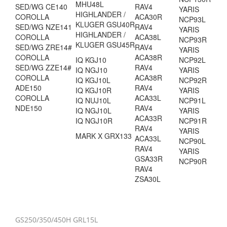
MHU48L
SED/WG CE140
RAV4
YARIS
HIGHLANDER /
COROLLA
ACA30R
NCP93L
KLUGER GSU40R
SED/WG NZE141
RAV4
YARIS
HIGHLANDER /
COROLLA
ACA38L
NCP93R
KLUGER GSU45R
SED/WG ZRE14#
RAV4
YARIS
COROLLA
ACA38R
IQ KGJ10
NCP92L
SED/WG ZZE14#
RAV4
IQ NGJ10
YARIS
COROLLA
ACA38R
IQ KGJ10L
NCP92R
ADE150
RAV4
IQ KGJ10R
YARIS
COROLLA
ACA33L
IQ NUJ10L
NCP91L
NDE150
RAV4
IQ NGJ10L
YARIS
ACA33R
IQ NGJ10R
NCP91R
RAV4
YARIS
MARK X GRX133
ACA33L
NCP90L
RAV4
YARIS
GSA33R
NCP90R
RAV4
ZSA30L
GS250/350/450H GRL15L