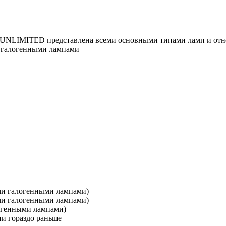
LIMITED представлена всеми основными типами ламп и относ
и галогенными лампами
ыми галогенными лампами)
ыми галогенными лампами)
логенными лампами)
ии гораздо раньше