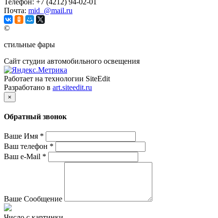
Телефон:
+7 (4212) 94-02-01
Почта:
mid_@mail.ru
©
стильные фары
Сайт студии автомобильного освещения
Работает на технологии SiteEdit
Разработано в
art.siteedit.ru
×
Обратный звонок
Ваше Имя
*
Ваш телефон
*
Ваш e-Mail
*
Ваше Сообщение
Число с картинки