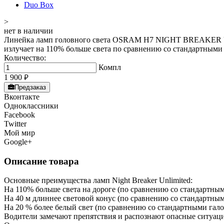
>
нет в наличии
Линейка ламп головного света OSRAM H7 NIGHT BREAKER UN
излучает на 110% больше света по сравнению со стандартным
Количество:
Компл
1 900
руб.
Предзаказ
Вконтакте
Одноклассники
Facebook
Twitter
Мой мир
Google+
Описание товара
Основные преимущества ламп Night Breaker Unlimited:
На 110% больше света на дороге (по сравнению со стандартн
На 40 м длиннее световой конус (по сравнению со стандартн
На 20 % более белый свет (по сравнению со стандартными га
Водители замечают препятствия и распознают опасные ситуац