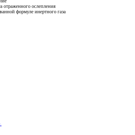
ние
та отраженного ослепления
ванной формуле инертного газа
.