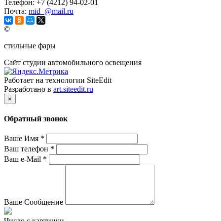
Телефон:
+7 (4212) 94-02-01
Почта:
mid_@mail.ru
©
стильные фары
Сайт студии автомобильного освещения
Работает на технологии SiteEdit
Разработано в
art.siteedit.ru
×
Обратный звонок
Ваше Имя
*
Ваш телефон
*
Ваш e-Mail
*
Ваше Сообщение
Число с картинки