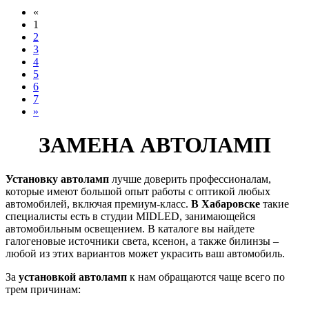
«
1
2
3
4
5
6
7
»
ЗАМЕНА АВТОЛАМП
Установку автоламп
лучше доверить профессионалам,
которые имеют большой опыт работы с оптикой любых
автомобилей, включая премиум-класс.
В Хабаровске
такие
специалисты есть в студии
MIDLED
, занимающейся
автомобильным освещением. В каталоге вы найдете
галогеновые источники света, ксенон, а также билинзы –
любой из этих вариантов может украсить ваш автомобиль.
За
установкой автоламп
к нам обращаются чаще всего по
трем причинам: