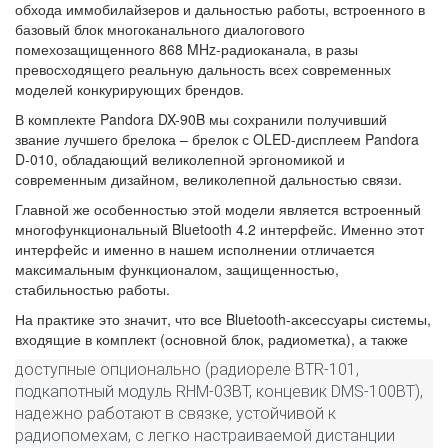
обхода иммобилайзеров и дальностью работы, встроенного в
базовый блок многоканального диалогового
помехозащищенного 868 MHz-радиоканала, в разы
превосходящего реальную дальность всех современных
моделей конкурирующих брендов.
В комплекте Pandora DX-90B мы сохранили получивший
звание лучшего брелока – брелок с OLED-дисплеем Pandora
D-010, обладающий великолепной эргономикой и
современным дизайном, великолепной дальностью связи.
Главной же особенностью этой модели является встроенный
многофункциональный Bluetooth 4.2 интерфейс. Именно этот
интерфейс и именно в нашем исполнении отличается
максимальным функционалом, защищенностью,
стабильностью работы.
На практике это значит, что все Bluetooth-аксессуары системы,
входящие в комплект (основной блок, радиометка), а также
доступные опционально (радиореле BTR-101,
подкапотный модуль RHM-03BT, концевик DMS-100BT),
надежно работают в связке, устойчивой к
радиопомехам, с легко настраиваемой дистанции