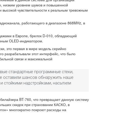
ью, низким уровнем шумов и повышенной
и высокой чувствительности к реальным тревожным
радиоканала, работающего в диапазоне 868MHz, в
дажами в Европе, брелок D-010, обладающий
енным OLED-индикатором.
ки, это первая в мире модель серийно
о разрабатывали этот интерфейс, что было
бильной связи и максимальной
овые стандартные программные стеки,
 не оставили шансов обнаружить наше
и стойкими надстройками, насытили
обилайзера BT-760, что превращает данную систему
ольших скидок при страховании КАСКО, в
угон» многократно покроют расходы на