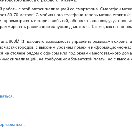
ой работы с этой автосигнализацией со смартфона. Смартфон може
ает 50-70 метров! С мобильного телефона теперь можно ставить/сн
, просматривать историю cобытий, обновлять «по воздуху» прошив
раммировать расписание запусков двигателя. Так же, как на топо
ала 868MHz, дающего возможность управлять режимами охраны авт
ых частях городов, с высоким уровнем помех и информационно-нас
 на стоянке рядом с офисом или под окнами многоэтажного дома,
ных сигнализаций, не требующих абонентской платы, но с высоким
ваться.
оризоваться.