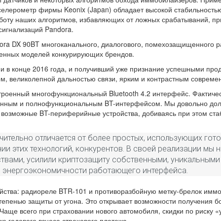
селерометр фирмы Keonix (Japan) обладает высокой стабильност
аботу наших алгоритмов, избавляющих от ложных срабатываний, пр
осигнализаций Pandora.
dora DX 90BT многоканального, диалогового, помехозащищенного 
менных моделей конкурирующих брендов.
и в конце 2016 года, и получивший уже признание успешными про
м, великолепной дальностью связи, ярким и контрастным соврем
троенный многофункциональный Bluetooth 4.2 интерфейс. Фактичес
нным и полнофункциональным BT-интерфейсом. Мы довольно долг
 возможные BT-периферийные устройства, добиваясь при этом ста
чительно отличается от более простых, использующих гот
ии этих технологий, конкурентов. В своей реализации мы
вами, усилили криптозащиту собственными, уникальными 
б энергоэкономичности работающего интерфейса.
ройства: радиореле BTR-101 и противоразбойную метку-брелок имм
епенью защиты от угона. Это открывает возможности получения б
аще всего при страховании нового автомобиля, скидки по риску «
е годового взноса страхового платежа.