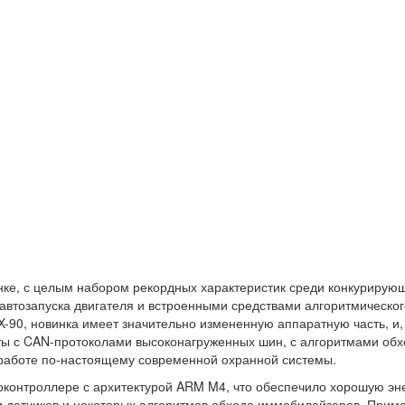
нке, с целым набором рекордных характеристик среди конкурирую
 автозапуска двигателя и встроенными средствами алгоритмическ
X-90, новинка имеет значительно измененную аппаратную часть, и
ты с CAN-протоколами высоконагруженных шин, с алгоритмами об
работе по-настоящему современной охранной системы.
оконтроллере с архитектурой ARM M4, что обеспечило хорошую эн
 датчиков и некоторых алгоритмов обхода иммобилайзеров. Прим