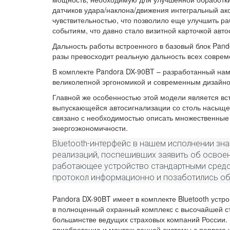
датчиков удара/наклона/движения интегральный ак
чувствительностью, что позволило еще улучшить р
событиям, что давно стало визитной карточкой авт
Дальность работы встроенного в базовый блок Pan
разы превосходит реальную дальность всех совре
В комплекте Pandora DX-90BT – разработанный нам
великолепной эргономикой и современным дизайно
Главной же особенностью этой модели является вс
выпускающейся автосигнализации со столь насыще
связано с необходимостью описать множественные
энергоэкономичности.
Bluetooth-интерфейс в нашем исполнении зна
реализаций, поспешивших заявить об освоен
работающее устройство стандартными средст
протокол информационно и позаботились о
Pandora DX-90BT имеет в комплекте Bluetooth уст
в полноценный охранный комплекс с высочайшей ст
большинстве ведущих страховых компаний России. Ч
приобретение и монтаж данной системы с первого ж