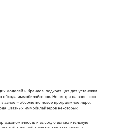
щих моделей и брендов, подходящая для установки
ого обхода иммобилайзеров. Несмотря на внешнюю
, главное – абсолютно новое программное ядро,
хода штатных иммобилайзеров некоторых
ергоэкономичность и высокую вычислительную
еняемый в данной системе для организации