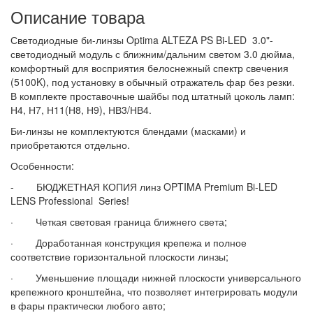
Описание товара
Светодиодные би-линзы Optima ALTEZA PS Bi-LED 3.0"-
светодиодный модуль с ближним/дальним светом 3.0 дюйма,
комфортный для восприятия белоснежный спектр свечения
(5100K), под установку в обычный отражатель фар без резки.
В комплекте проставочные шайбы под штатный цоколь ламп:
Н4, Н7, Н11(Н8, Н9), НВ3/НВ4.
Би-линзы не комплектуются блендами (масками) и
приобретаются отдельно.
Особенности:
-  
БЮДЖЕТНАЯ КОПИЯ линз OPTIMA Premium Bi-LED
LENS Professional Series!
· Четкая световая граница ближнего света;
· Доработанная конструкция крепежа и полное
соответствие горизонтальной плоскости линзы;
· Уменьшение площади нижней плоскости универсального
крепежного кронштейна, что позволяет интегрировать модули
в фары практически любого авто;