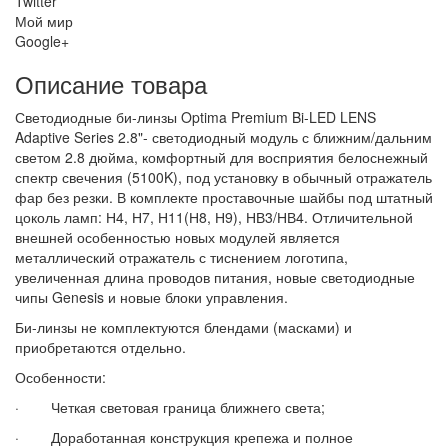
Twitter
Мой мир
Google+
Описание товара
Светодиодные би-линзы Optima Premium Bi-LED LENS
Adaptive Series 2.8"- светодиодный модуль с ближним/дальним
светом 2.8 дюйма, комфортный для восприятия белоснежный
спектр свечения (5100K), под установку в обычный отражатель
фар без резки. В комплекте проставочные шайбы под штатный
цоколь ламп: Н4, Н7, Н11(Н8, Н9), НВ3/НВ4. Отличительной
внешней особенностью новых модулей является
металлический отражатель с тиснением логотипа,
увеличенная длина проводов питания, новые светодиодные
чипы Genesis и новые блоки управления.
Би-линзы не комплектуются блендами (масками) и
приобретаются отдельно.
Особенности:
· Четкая световая граница ближнего света;
· Доработанная конструкция крепежа и полное