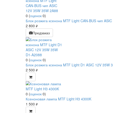
0
(
оценок
0
)
Блок розжига ксенона MTF Light CAN-BUS чип ASIC 
2 800
руб.
Предзаказ
0
(
оценок
0
)
Блок розжига ксенона MTF Light D1 ASIC 12V 35W 
2 500
руб.
0
(
оценок
0
)
Ксеноновая лампа MTF Light H3 4300K
1 500
руб.