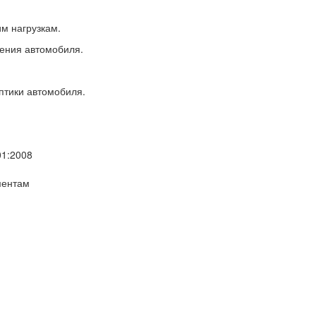
им нагрузкам.
ения автомобиля.
птики автомобиля.
01:2008
ментам