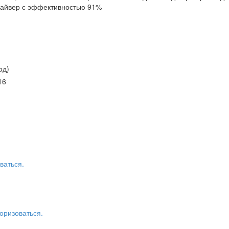
райвер с эффективностью 91%
од)
16
ваться.
оризоваться.