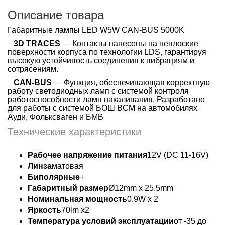
Описание товара
Габаритные лампы LED W5W CAN-BUS 5000K
3D TRACES
— Контакты нанесены на неплоские
поверхности корпуса по технологии LDS, гарантируя
высокую устойчивость соединения к вибрациям и
сотрясениям.
CAN-BUS
— Функция, обеспечивающая корректную
работу светодиодных ламп с системой контроля
работоспособности ламп накаливания. Разработано
для работы с системой БОШ BCM на автомобилях
Ауди, Фольксваген и БМВ
Технические характеристики
Рабочее напряжение питания
12V (DC 11-16V)
Линза
матовая
Биполярные
+
Габаритный размер
Ø12mm х 25.5mm
Номинальная мощность
0.9W x 2
Яркость
70lm x2
Температура условий эксплуатации
от -35 до