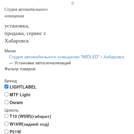
0
Студия автомобильного
освещения
установка,
продажа, сервис г.
Хабаровск
Меню
Студия автомобильного освещения "MIDLED" г.Хабаровск
—
Установка автосигнализаций
Фильтр товаров
Бренд
LIGHTLABEL
MTF Light
Osram
Цоколь
T10 (W5W)(габарит)
W16W(задний ход)
P21W