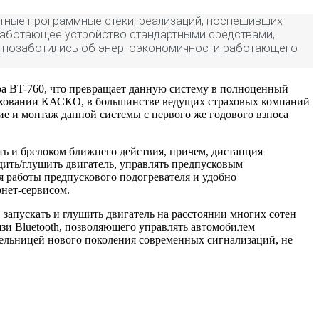
ртные программные стеки, реализаций, поспешивших
 работающее устройство стандартными средствами,
и позаботились об энергоэкономичности работающего
ра BT-760, что превращает данную систему в полноценный
раховании КАСКО, в большинстве ведущих страховых компаний
ие и монтаж данной системы с первого же годового взноса
ть и брелоком ближнего действия, причем, дистанция
одить/глушить двигатель, управлять предпусковым
я работы предпускового подогревателя и удобно
рнет-сервисом.
апускать и глушить двигатель на расстоянии многих сотен
зи Bluetooth, позволяющего управлять автомобилем
тельницей нового поколения современных сигнализаций, не