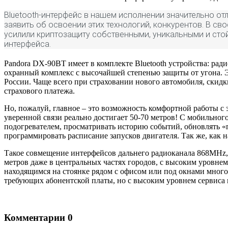
Bluetooth-интерфейс в нашем исполнении значительно от
заявить об освоении этих технологий, конкурентов. В 
усилили криптозащиту собственными, уникальными и ст
интерфейса.
Pandora DX-90BT имеет в комплекте Bluetooth устройства: ра
охранный комплекс с высочайшей степенью защиты от угона.
России. Чаще всего при страховании нового автомобиля, скид
страхового платежа.
Но, пожалуй, главное – это возможность комфортной работы с
уверенной связи реально достигает 50-70 метров! С мобильног
подогревателем, просматривать историю cобытий, обновлять «п
программировать расписание запусков двигателя. Так же, как
Такое совмещение интерфейсов дальнего радиоканала 868MHz, 
метров даже в центральных частях городов, с высоким уровн
находящимся на стоянке рядом с офисом или под окнами мног
требующих абонентской платы, но с высоким уровнем сервиса 
Комментарии
0