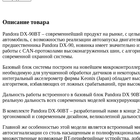
Описание товара
Pandora DX-90BT – современнейший продукт на рынке, с целы
автомобиль, с возможностью реализации автозапуска двигател
предшественника Pandora DX-90, новинка имеет значительно и
работы с CAN-протоколами высоконагруженных шин, с алгори
современной охранной системы.
Базовый блок системы построен на новейшем микроконтролле
необходимую для улучшенной обработки датчиков и некоторых
интегральный акселерометр фирмы Keonix (Japan) обладает в
алгоритмов, избавляющих от ложных срабатываний, при высоко
Дальность работы встроенного в базовый блок Pandora DX 90B
реальную дальность всех современных моделей конкурирующи
В комплекте Pandora DX-90BT – разработанный нами в конце 
эргономикой и современным дизайном, великолепной дальнос
Главной же особенностью этой модели является встроенный мн
автосигнализации со столь насыщенным и полнофункциональны
множественные возможные BT-периферийные устройства, добив