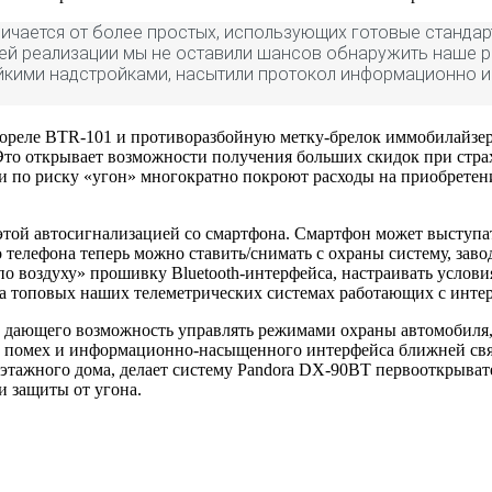
личается от более простых, использующих готовые станда
своей реализации мы не оставили шансов обнаружить наше
ойкими надстройками, насытили протокол информационно 
диореле BTR-101 и противоразбойную метку-брелок иммобилайзе
 Это открывает возможности получения больших скидок при ст
ки по риску «угон» многократно покроют расходы на приобретен
 этой автосигнализацией со смартфона. Смартфон может выступа
о телефона теперь можно ставить/снимать с охраны систему, зав
о воздуху» прошивку Bluetooth-интерфейса, настраивать услови
 на топовых наших телеметрических системах работающих с инте
дающего возможность управлять режимами охраны автомобиля, з
ем помех и информационно-насыщенного интерфейса ближней свя
оэтажного дома, делает систему Pandora DX-90BT первооткрыва
и защиты от угона.