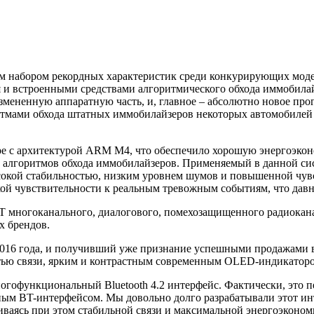
м набором рекордных характеристик среди конкурирующих модел
я и встроенными средствами алгоритмического обхода иммобила
змененную аппаратную часть, и, главное – абсолютно новое про
тмами обхода штатных иммобилайзеров некоторых автомобилей 
ре с архитектурой ARM M4, что обеспечило хорошую энергоэко
 алгоритмов обхода иммобилайзеров. Применяемый в данной сис
ысокой стабильностью, низким уровнем шумов и повышенной чув
й чувствительности к реальным тревожным событиям, что давно
T многоканального, диалогового, помехозащищенного радиокана
х брендов.
2016 года, и получивший уже признание успешными продажами 
тью связи, ярким и контрастным современным OLED-индикатор
огофункциональный Bluetooth 4.2 интерфейс. Фактически, это 
м BT-интерфейсом. Мы довольно долго разрабатывали этот инте
аясь при этом стабильной связи и максимальной энергоэконом