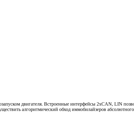
тозапуском двигателя. Встроенные интерфейсы 2xCAN, LIN позво
ществить алгоритмический обход иммобилайзеров абсолютного 