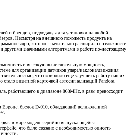
ей и брендов, подходящая для установки на любой
йзеров. Несмотря на внешнюю похожесть продукта на
граммное ядро, которое значительно расширило возможности
и другими значимыми алгоритмами в работе по-настоящему
номичность и высокую вычислительную мощность,
теме для организации датчиков удара/наклона/движения
ствительностью, что позволило еще улучшить работу наших
 стало визитной карточкой автосигнализаций Pandora.
ла, работающего в диапазоне 868MHz, в разы превосходит
в Европе, брелок D-010, обладающий великолепной
ом.
первая в мире модель серийно выпускающейся
рфейс, что было связано с необходимостью описать
ичности.