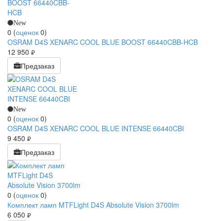
New
0
(
оценок
0
)
OSRAM D4S XENARC COOL BLUE BOOST 66440CBB-HCB
12 950
руб.
Предзаказ
New
0
(
оценок
0
)
OSRAM D4S XENARC COOL BLUE INTENSE 66440CBI
9 450
руб.
Предзаказ
0
(
оценок
0
)
Комплект ламп MTFLight D4S Absolute Vision 3700lm
6 050
руб.