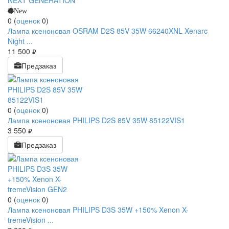
New
0
(
оценок
0
)
Лампа ксеноновая OSRAM D2S 85V 35W 66240XNL Xenarc
Night ...
11 500
руб.
Предзаказ
0
(
оценок
0
)
Лампа ксеноновая PHILIPS D2S 85V 35W 85122VIS1
3 550
руб.
Предзаказ
0
(
оценок
0
)
Лампа ксеноновая PHILIPS D3S 35W +150% Xenon X-
tremeVision ...