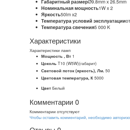
Габаритный размер
Ø9.8mm х 26.5mm
Номинальная мощность
1W x 2
Яркость
50lm x2
Температура условий эксплуатации
от
Температура свечения
5 000 K
Характеристики
Характеристики ламп
Мощность ,
Вт
1
Цоколь
T10 (W5W)(габарит)
Световой поток (яркость),
Лм.
50
Цветовая температура,
К
5000
Цвет
Белый
Комментарии
0
Комментарии отсутствуют
Чтобы оставить комментарий, необходимо авторизо
Отзывы
0