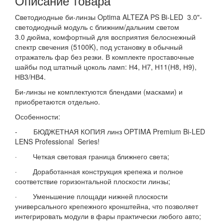
Описание товара
Светодиодные би-линзы Optima ALTEZA PS Bi-LED 3.0"-
светодиодный модуль с ближним/дальним светом
3.0 дюйма, комфортный для восприятия белоснежный
спектр свечения (5100K), под установку в обычный
отражатель фар без резки. В комплекте проставочные
шайбы под штатный цоколь ламп: Н4, Н7, Н11(Н8, Н9),
НВ3/НВ4.
Би-линзы не комплектуются блендами (масками) и
приобретаются отдельно.
Особенности:
-  
БЮДЖЕТНАЯ КОПИЯ линз OPTIMA Premium Bi-LED
LENS Professional Series!
· Четкая световая граница ближнего света;
· Доработанная конструкция крепежа и полное
соответствие горизонтальной плоскости линзы;
· Уменьшение площади нижней плоскости
универсального крепежного кронштейна, что позволяет
интегрировать модули в фары практически любого авто;