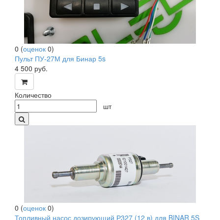
0
(
оценок
0
)
Пульт ПУ-27М для Бинар 5s
4 500
руб.
Количество
шт
0
(
оценок
0
)
Топливный насос дозирующий Р327 (12 в) для BINAR 5S