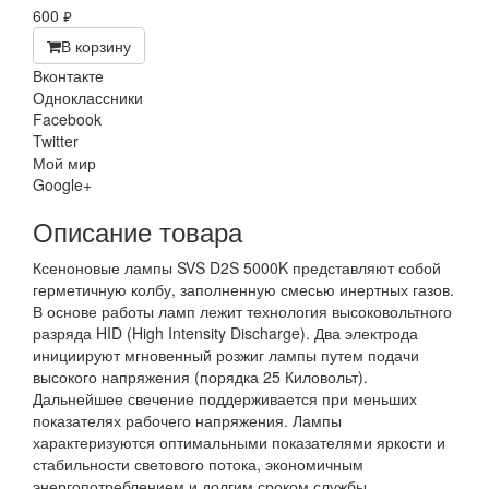
600
руб.
В корзину
Вконтакте
Одноклассники
Facebook
Twitter
Мой мир
Google+
Описание товара
Ксеноновые лампы SVS D2S 5000K представляют собой
герметичную колбу, заполненную смесью инертных газов.
В основе работы ламп лежит технология высоковольтного
разряда HID (High Intensity Discharge). Два электрода
инициируют мгновенный розжиг лампы путем подачи
высокого напряжения (порядка 25 Киловольт).
Дальнейшее свечение поддерживается при меньших
показателях рабочего напряжения. Лампы
характеризуются оптимальными показателями яркости и
стабильности светового потока, экономичным
энергопотреблением и долгим сроком службы.