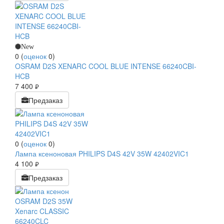
New
0
(
оценок
0
)
OSRAM D2S XENARC COOL BLUE INTENSE 66240CBI-
HCB
7 400
руб.
Предзаказ
0
(
оценок
0
)
Лампа ксеноновая PHILIPS D4S 42V 35W 42402VIC1
4 100
руб.
Предзаказ