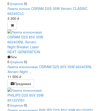
0
(
оценок
0
)
Лампа ксенон OSRAM D2S 35W Xenarc CLASSIC
66240CLC
3 300
руб.
New
0
(
оценок
0
)
Лампа ксеноновая OSRAM D2S 85V 35W 66240XNL
Xenarc Night ...
11 500
руб.
Предзаказ
0
(
оценок
0
)
Лампа ксеноновая PHILIPS D2S 85V 35W 85122VIS1