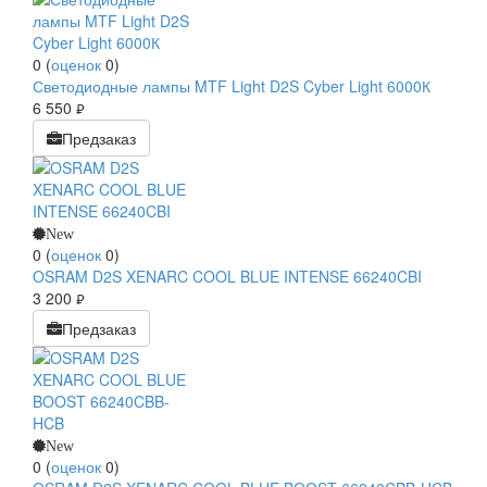
0
(
оценок
0
)
Светодиодные лампы MTF Light D2S Cyber Light 6000К
6 550
руб.
Предзаказ
New
0
(
оценок
0
)
OSRAM D2S XENARC COOL BLUE INTENSE 66240CBI
3 200
руб.
Предзаказ
New
0
(
оценок
0
)