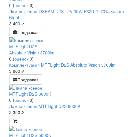
0
(
оценок
0
)
Лампа ксенон OSRAM D2S 12V 35W P32d-2+70% Xenarc
Night ...
3 400
руб.
Предзаказ
0
(
оценок
0
)
Комплект ламп MTFLight D2S Absolute Vision 3700lm
3 800
руб.
Предзаказ
0
(
оценок
0
)
Лампа ксенон MTFLight D2S 6000K
2 350
руб.