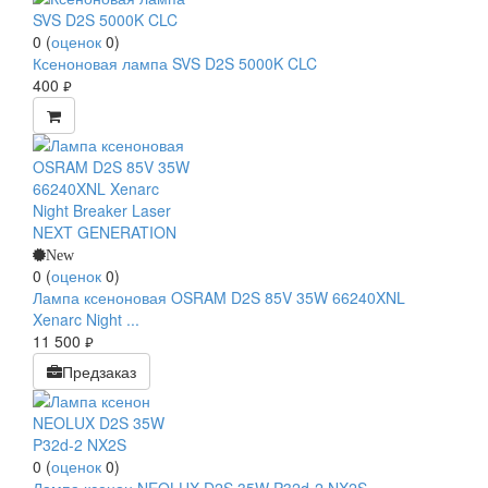
0
(
оценок
0
)
Ксеноновая лампа SVS D2S 5000K CLC
400
руб.
New
0
(
оценок
0
)
Лампа ксеноновая OSRAM D2S 85V 35W 66240XNL
Xenarc Night ...
11 500
руб.
Предзаказ
0
(
оценок
0
)