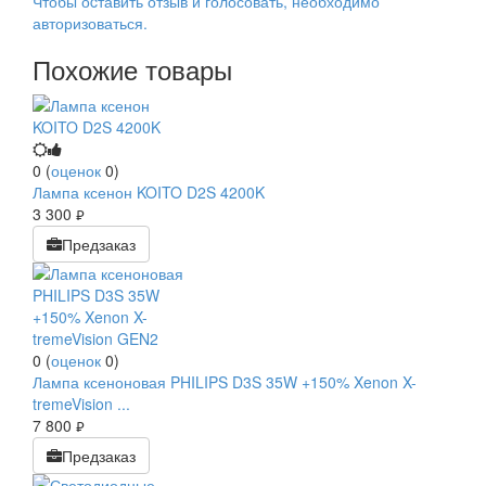
Чтобы оcтавить отзыв и голосовать, необходимо
авторизоваться.
Похожие товары
0
(
оценок
0
)
Лампа ксенон KOITO D2S 4200K
3 300
руб.
Предзаказ
0
(
оценок
0
)
Лампа ксеноновая PHILIPS D3S 35W +150% Xenon X-
tremeVision ...
7 800
руб.
Предзаказ