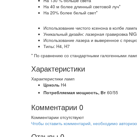
На 130 % больше света*
На 40 м более длинный световой луч*
На 20% более белый свет*
Использование чистого ксенона в колбе лам
Уникальный дизайн: лазерная гравировка NI
Использование лазера и выверенное с преци
Типы: H4, H7
* По сравнению со стандартными галогенными лам
Характеристики
Характеристики ламп
Цоколь
H4
Потребляемая мощность,
Вт
60/55
Комментарии
0
Комментарии отсутствуют
Чтобы оставить комментарий, необходимо авторизо
Отзывы
0