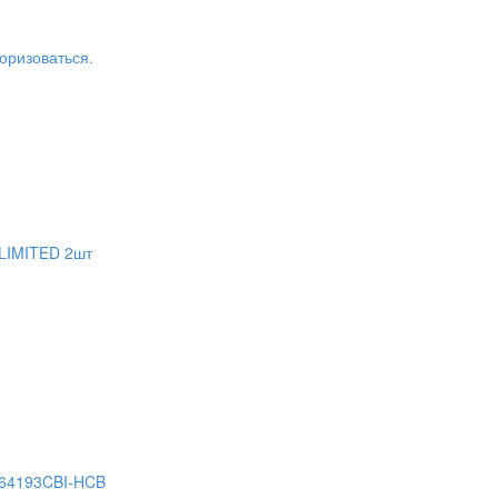
оризоваться.
LIMITED 2шт
 64193CBI-HCB