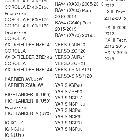
COROLLA E140/E150
RAV4 (XA30) 2005-2010
2012
COROLLA E140/E150
RAV4 (XA30) Рест.
LX III Рест.
Рестайлинг
2010-2014
2012-2015
COROLLA E160/E170
RAV4 (CA40) Рест.
COROLLA E160/E170
RX III 2008-
2015-2019
Рестайлинг
2012
RAV4 (XA70) 2019…
COROLLA
RX III Рест.
AXIO/FIELDER NZE141
VERSO AUR20
2012-2015
COROLLA
VERSO ZGR20
RX IV 2015-
AXIO/FIELDER ZRE142
VERSO AUR21
2019
COROLLA
VERSO ZGR21
AXIO/FIELDER NZE144
VERSO-S NLP121L
VERSO-S NSP120
HARRIER AVU65W
HARRIER ZSU60W
YARIS KSP90
YARIS ZSP90
HIGHLANDER III (U50)
YARIS NCP131
HIGHLANDER III (U50)
YARIS NCP130
Рестайлинг
YARIS NCP93
HIGHLANDER IV (U70)
YARIS NCP92
IQ KGJ10
YARIS NCP91
IQ NGJ10
YARIS NCP90
IQ NUJ10