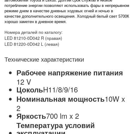
автомобилей Toyota и Lexus. Долгий срок службы и низкое
потребление энергии позволяют использовать фары в непрерывном
режиме днем в качестве дневных ходовых огней и ночью в
качестве дополнительного освещения. Холодный белый свет 5700К
хорошо заметен в дневное время.
Номера деталей по каталогу:
LED 81210-0D042 R (правая)
LED 81220-0D042 L (левая)
Технические характеристики
Рабочее напряжение питания
12 V
H11/8/9/16
Цоколь
10W x
Номинальная мощность
2
700 lm x 2
Яркость
Температура условий
эксплуатации