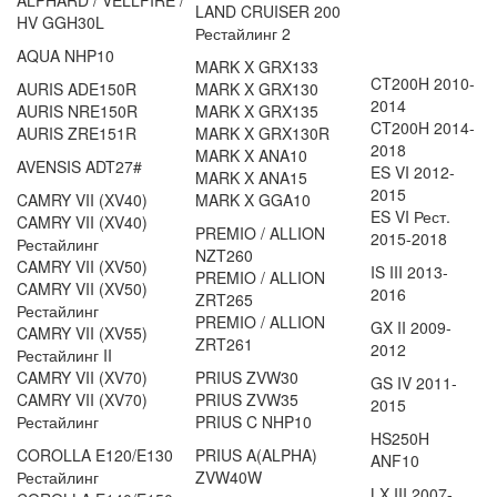
ALPHARD / VELLFIRE /
LAND CRUISER 200
HV GGH30L
Рестайлинг 2
AQUA NHP10
MARK X GRX133
CT200H 2010-
AURIS ADE150R
MARK X GRX130
2014
AURIS NRE150R
MARK X GRX135
CT200H 2014-
AURIS ZRE151R
MARK X GRX130R
2018
MARK X ANA10
AVENSIS ADT27#
ES VI 2012-
MARK X ANA15
2015
CAMRY VII (XV40)
MARK X GGA10
ES VI Рест.
CAMRY VII (XV40)
PREMIO / ALLION
2015-2018
Рестайлинг
NZT260
CAMRY VII (XV50)
IS III 2013-
PREMIO / ALLION
CAMRY VII (XV50)
2016
ZRT265
Рестайлинг
PREMIO / ALLION
GX II 2009-
CAMRY VII (XV55)
ZRT261
2012
Рестайлинг II
CAMRY VII (XV70)
PRIUS ZVW30
GS IV 2011-
CAMRY VII (XV70)
PRIUS ZVW35
2015
Рестайлинг
PRIUS C NHP10
HS250H
COROLLA E120/E130
PRIUS A(ALPHA)
ANF10
Рестайлинг
ZVW40W
LX III 2007-