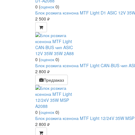
0
(
оценок
0
)
Блок розжига ксенона MTF Light D1 ASIC 12V 3
2 500
руб.
0
(
оценок
0
)
Блок розжига ксенона MTF Light CAN-BUS чип ASI
2 800
руб.
Предзаказ
0
(
оценок
0
)
Блок розжига ксенона MTF Light 12/24V 35W MSP
2 800
руб.