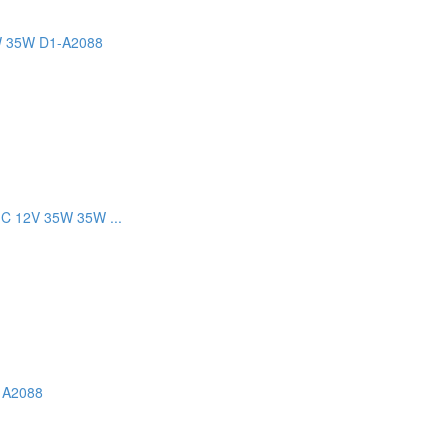
5W 35W D1-A2088
C 12V 35W 35W ...
 A2088