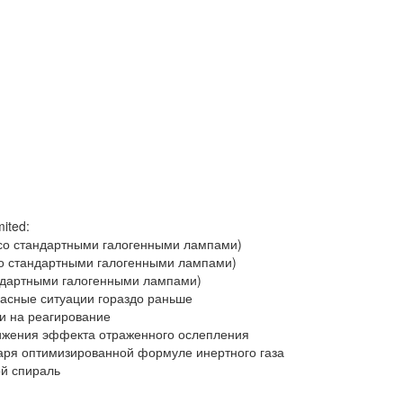
mited:
 со стандартными галогенными лампами)
со стандартными галогенными лампами)
андартными галогенными лампами)
пасные ситуации гораздо раньше
и на реагирование
нижения эффекта отраженного ослепления
аря оптимизированной формуле инертного газа
ой спираль