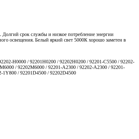
 Долгий срок службы и низкое потребление энергии
ого освещения. Белый яркий свет 5000К хорошо заметен в
92202-H0000 / 92201H0200 / 92202H0200 / 92201-C5500 / 92202-
1M6000 / 92202M6000 / 92201-A2300 / 92202-A2300 / 92201-
02-1Y800 / 92201D4500 / 92202D4500