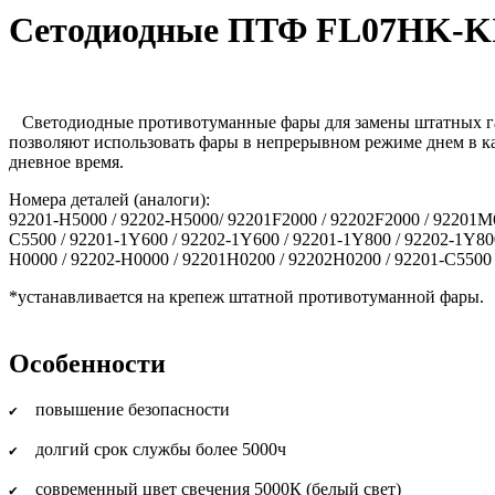
Cетодиодные ПТФ FL07HK-K
Светодиодные противотуманные фары для замены штатных гал
позволяют использовать фары в непрерывном режиме днем в ка
дневное время.
Номера деталей (аналоги):
92201-H5000 / 92202-H5000/ 92201F2000 / 92202F2000 / 92201M6
C5500 / 92201-1Y600 / 92202-1Y600 / 92201-1Y800 / 92202-1Y80
H0000 / 92202-H0000 / 92201H0200 / 92202H0200 / 92201-C5500 
*устанавливается на крепеж штатной противотуманной фары.
Особенности
повышение безопасности
✔
долгий срок службы более 5000ч
✔
современный цвет свечения 5000К (белый свет)
✔