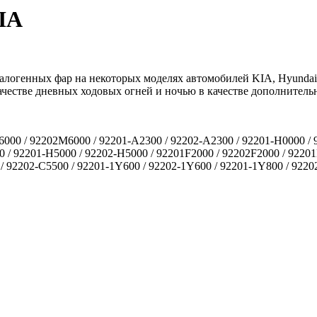
IA
огенных фар на некоторых моделях автомобилей KIA, Hyundai.
честве дневных ходовых огней и ночью в качестве дополнительн
000 / 92202M6000 / 92201-A2300 / 92202-A2300 / 92201-H0000 / 
0 / 92201-H5000 / 92202-H5000 / 92201F2000 / 92202F2000 / 9220
/ 92202-C5500 / 92201-1Y600 / 92202-1Y600 / 92201-1Y800 / 922