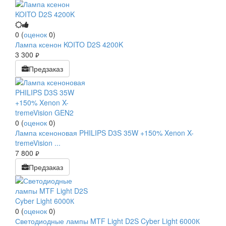
0
(
оценок
0
)
Лампа ксенон KOITO D2S 4200K
3 300
руб.
Предзаказ
0
(
оценок
0
)
Лампа ксеноновая PHILIPS D3S 35W +150% Xenon X-
tremeVision ...
7 800
руб.
Предзаказ
0
(
оценок
0
)
Светодиодные лампы MTF Light D2S Cyber Light 6000К