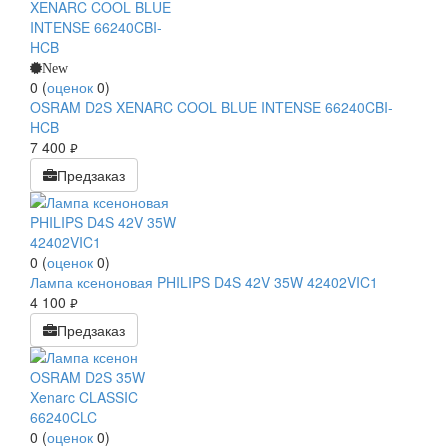
New
0
(
оценок
0
)
OSRAM D2S XENARC COOL BLUE INTENSE 66240CBI-
HCB
7 400
руб.
Предзаказ
0
(
оценок
0
)
Лампа ксеноновая PHILIPS D4S 42V 35W 42402VIC1
4 100
руб.
Предзаказ
0
(
оценок
0
)