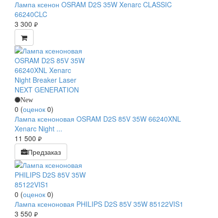
Лампа ксенон OSRAM D2S 35W Xenarc CLASSIC
66240CLC
3 300
руб.
New
0
(
оценок
0
)
Лампа ксеноновая OSRAM D2S 85V 35W 66240XNL
Xenarc Night ...
11 500
руб.
Предзаказ
0
(
оценок
0
)
Лампа ксеноновая PHILIPS D2S 85V 35W 85122VIS1
3 550
руб.