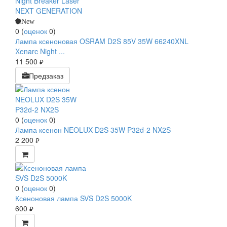
New
0
(
оценок
0
)
Лампа ксеноновая OSRAM D2S 85V 35W 66240XNL
Xenarc Night ...
11 500
руб.
Предзаказ
0
(
оценок
0
)
Лампа ксенон NEOLUX D2S 35W P32d-2 NX2S
2 200
руб.
0
(
оценок
0
)
Ксеноновая лампа SVS D2S 5000K
600
руб.