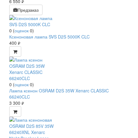
6 550
руб.
Предзаказ
0
(
оценок
0
)
Ксеноновая лампа SVS D2S 5000K CLC
400
руб.
0
(
оценок
0
)
Лампа ксенон OSRAM D2S 35W Xenarc CLASSIC
66240CLC
3 300
руб.