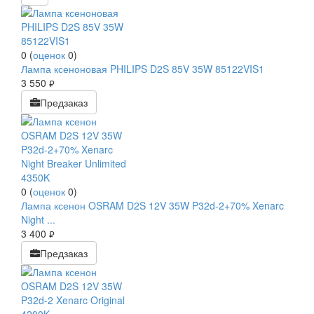
0
(
оценок
0
)
Лампа ксеноновая PHILIPS D2S 85V 35W 85122VIS1
3 550
руб.
Предзаказ
0
(
оценок
0
)
Лампа ксенон OSRAM D2S 12V 35W P32d-2+70% Xenarc
Night ...
3 400
руб.
Предзаказ