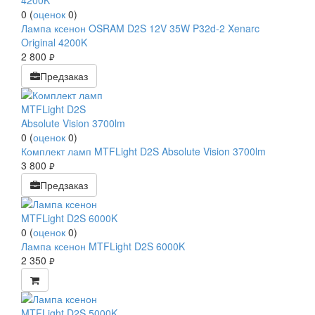
0
(
оценок
0
)
Лампа ксенон OSRAM D2S 12V 35W P32d-2 Xenarc
Original 4200K
2 800
руб.
Предзаказ
0
(
оценок
0
)
Комплект ламп MTFLight D2S Absolute Vision 3700lm
3 800
руб.
Предзаказ
0
(
оценок
0
)
Лампа ксенон MTFLight D2S 6000K
2 350
руб.