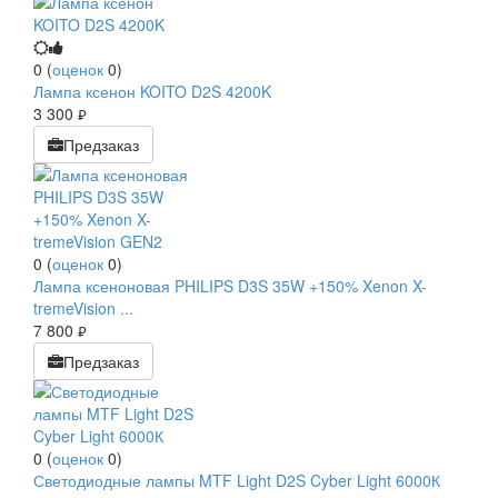
0
(
оценок
0
)
Лампа ксенон KOITO D2S 4200K
3 300
руб.
Предзаказ
0
(
оценок
0
)
Лампа ксеноновая PHILIPS D3S 35W +150% Xenon X-
tremeVision ...
7 800
руб.
Предзаказ
0
(
оценок
0
)
Светодиодные лампы MTF Light D2S Cyber Light 6000К