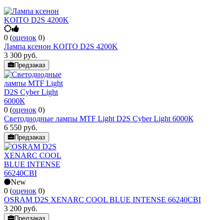
0
(
оценок
0
)
Лампа ксенон KOITO D2S 4200K
3 300
руб.
Предзаказ
0
(
оценок
0
)
Светодиодные лампы MTF Light D2S Cyber Light 6000К
6 550
руб.
Предзаказ
New
0
(
оценок
0
)
OSRAM D2S XENARC COOL BLUE INTENSE 66240CBI
3 200
руб.
Предзаказ