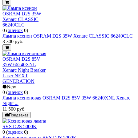
0
(
оценок
0
)
Лампа ксенон OSRAM D2S 35W Xenarc CLASSIC 66240CLC
3 300
руб.
New
0
(
оценок
0
)
Лампа ксеноновая OSRAM D2S 85V 35W 66240XNL Xenarc
Night ...
11 500
руб.
Предзаказ
0
(
оценок
0
)
Ксеноновая лампа SVS D2S 5000K