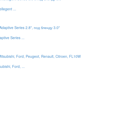
legent ...
tive Series ...
ishi, Ford, ...