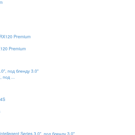
X120 Premium
 под ...
S