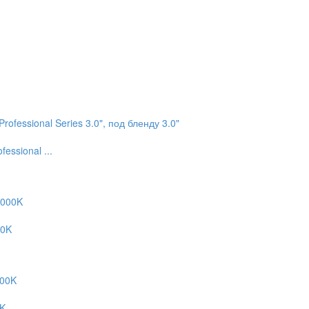
essional ...
00K
0K