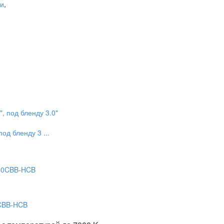
ни
,
од бленду 3 ...
CBB-HCB